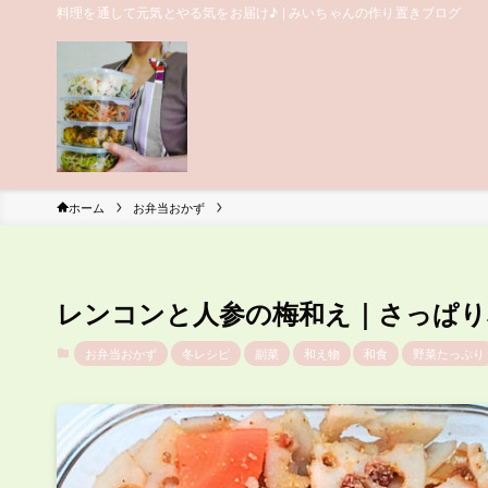
料理を通して元気とやる気をお届け♪ | みいちゃんの作り置きブログ
ホーム
お弁当おかず
レンコンと人参の梅和え｜さっぱり
お弁当おかず
冬レシピ
副菜
和え物
和食
野菜たっぷり