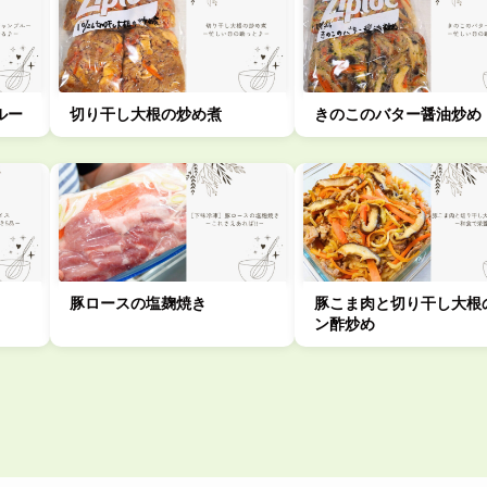
ルー
切り干し大根の炒め煮
きのこのバター醤油炒め
豚ロースの塩麹焼き
豚こま肉と切り干し大根
ン酢炒め