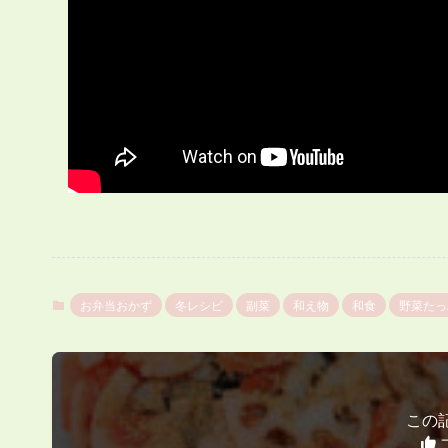
お弁当おかず
冬レシピ
副菜
和え物
和食
野菜たっ
この