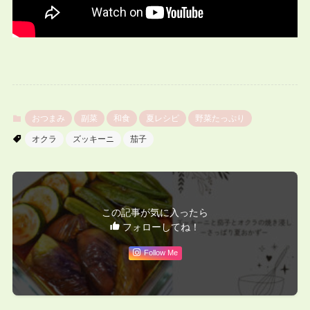
おつまみ
副菜
和食
夏レシピ
野菜たっぷり
オクラ
ズッキーニ
茄子
この記事が気に入ったら
フォローしてね！
Follow Me