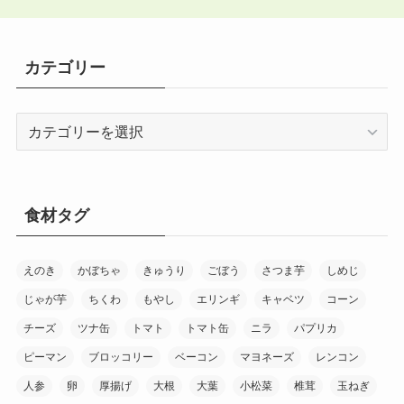
カテゴリー
カ
テ
ゴ
リ
ー
食材タグ
えのき
かぼちゃ
きゅうり
ごぼう
さつま芋
しめじ
じゃが芋
ちくわ
もやし
エリンギ
キャベツ
コーン
チーズ
ツナ缶
トマト
トマト缶
ニラ
パプリカ
ピーマン
ブロッコリー
ベーコン
マヨネーズ
レンコン
人参
卵
厚揚げ
大根
大葉
小松菜
椎茸
玉ねぎ