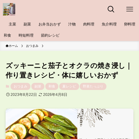
主菜
副菜
お弁当おかず
汁物
肉料理
魚介料理
卵料理
和食
時短料理
節約レシピ
ホーム
おつまみ
ズッキーニと茄子とオクラの焼き浸し｜
作り置きレシピ・体に嬉しいおかず
おつまみ
副菜
和食
夏レシピ
野菜たっぷり
2023年8月22日
2026年4月8日