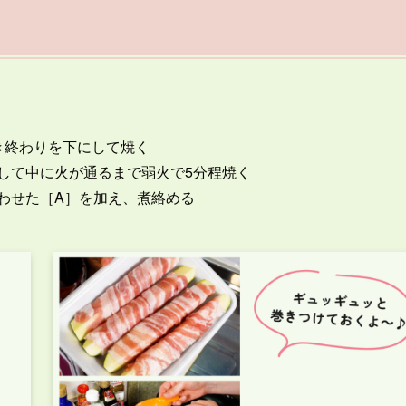
き終わりを下にして焼く
して中に火が通るまで弱火で5分程焼く
わせた［A］を加え、煮絡める