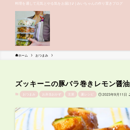
料理を通して元気とやる気をお届け♪ | みいちゃんの作り置きブログ
ホーム
おつまみ
ズッキーニの豚バラ巻きレモン醤油
おつまみ
お弁当おかず
主菜
夏レシピ
2023年9月11日