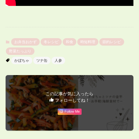
お弁当おかず
冬レシピ
和食
時短料理
節約レシピ
野菜たっぷり
かぼちゃ
ツナ缶
人参
この記事が気に入ったら
フォローしてね！
Follow Me