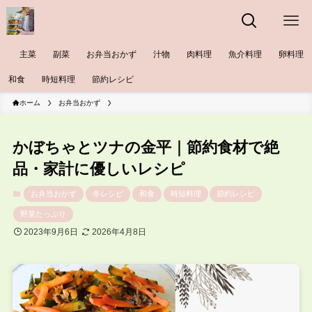
主菜
副菜
お弁当おかず
汁物
肉料理
魚介料理
卵料理
和食
時短料理
節約レシピ
ホーム
お弁当おかず
かぼちゃとツナの金平｜節約食材で絶
品・家計に優しいレシピ
お弁当おかず
冬レシピ
和食
時短料理
節約レシピ
野菜たっぷり
2023年9月6日
2026年4月8日