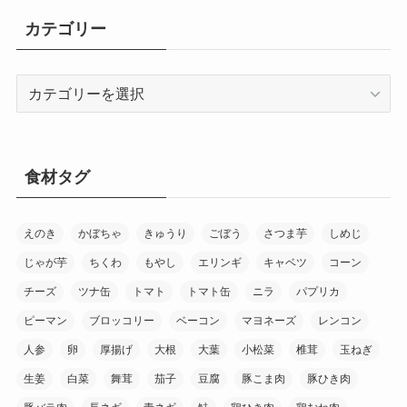
カテゴリー
カ
テ
ゴ
リ
ー
食材タグ
えのき
かぼちゃ
きゅうり
ごぼう
さつま芋
しめじ
じゃが芋
ちくわ
もやし
エリンギ
キャベツ
コーン
チーズ
ツナ缶
トマト
トマト缶
ニラ
パプリカ
ピーマン
ブロッコリー
ベーコン
マヨネーズ
レンコン
人参
卵
厚揚げ
大根
大葉
小松菜
椎茸
玉ねぎ
生姜
白菜
舞茸
茄子
豆腐
豚こま肉
豚ひき肉