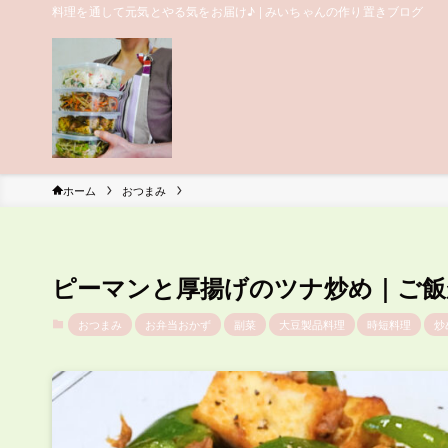
料理を通して元気とやる気をお届け♪ | みいちゃんの作り置きブログ
ホーム
おつまみ
ピーマンと厚揚げのツナ炒め｜ご飯
おつまみ
お弁当おかず
副菜
大豆製品料理
時短料理
炒