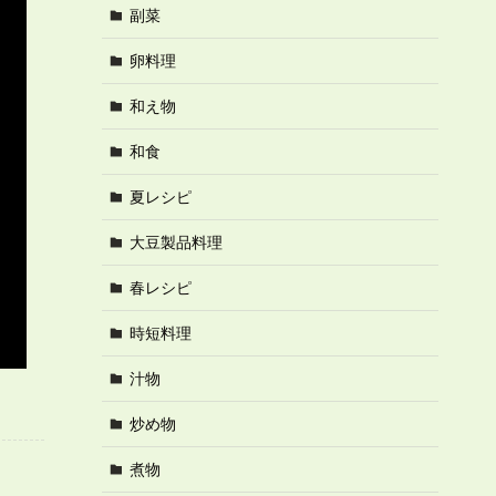
副菜
卵料理
和え物
和食
夏レシピ
大豆製品料理
春レシピ
時短料理
汁物
炒め物
煮物