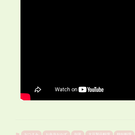
おつまみ
お弁当おかず
副菜
大豆製品料理
時短料理