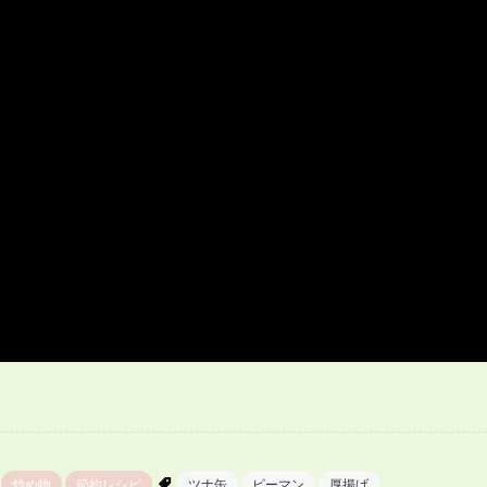
炒め物
節約レシピ
ツナ缶
ピーマン
厚揚げ