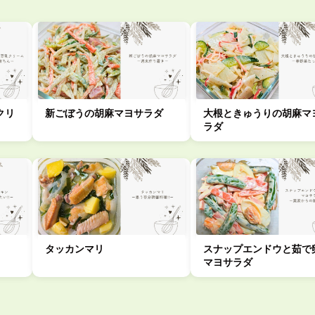
クリ
新ごぼうの胡麻マヨサラダ
大根ときゅうりの胡麻マ
ラダ
タッカンマリ
スナップエンドウと茹で
マヨサラダ