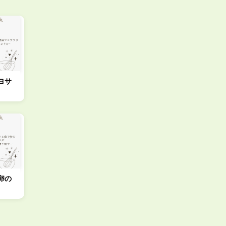
ヨサ
卵の