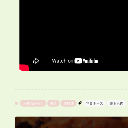
お弁当おかず
主菜
肉料理
マヨネーズ
鶏もも肉