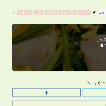
下味冷凍
主菜
卵料理
炒め物
節約レシピ
ニラ
この
よかっ