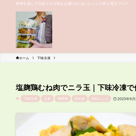
料理を通して元気とやる気をお届け♪ | みいちゃんの作り置きブログ
ホーム
下味冷凍
塩麹鶏むね肉でニラ玉｜下味冷凍で
下味冷凍
主菜
卵料理
炒め物
節約レシピ
2023年9月