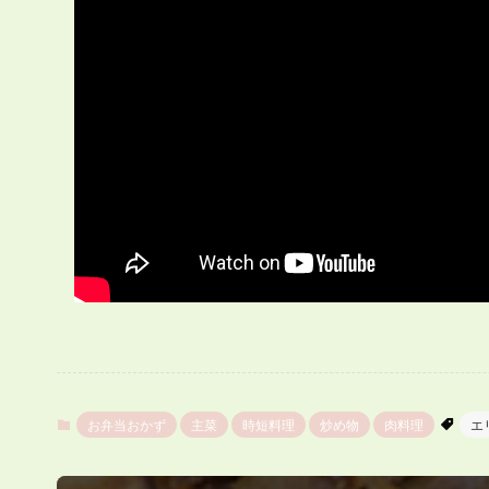
お弁当おかず
主菜
時短料理
炒め物
肉料理
エ