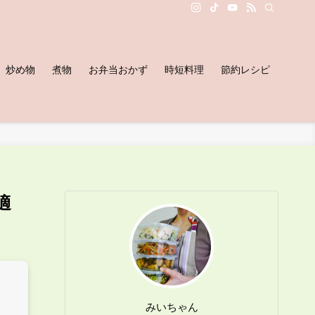
炒め物
煮物
お弁当おかず
時短料理
節約レシピ
適
みいちゃん