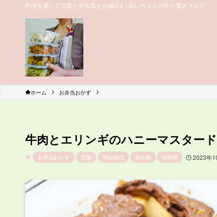
料理を通して元気とやる気をお届け♪ | みいちゃんの作り置きブログ
ホーム
お弁当おかず
牛肉とエリンギのハニーマスタード
お弁当おかず
主菜
時短料理
炒め物
肉料理
2023年