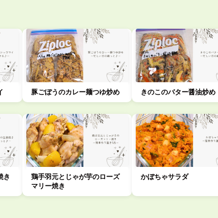
イ
豚ごぼうのカレー麺つゆ炒め
きのこのバター醤油炒め
焼き
鶏手羽元とじゃが芋のローズ
かぼちゃサラダ
マリー焼き