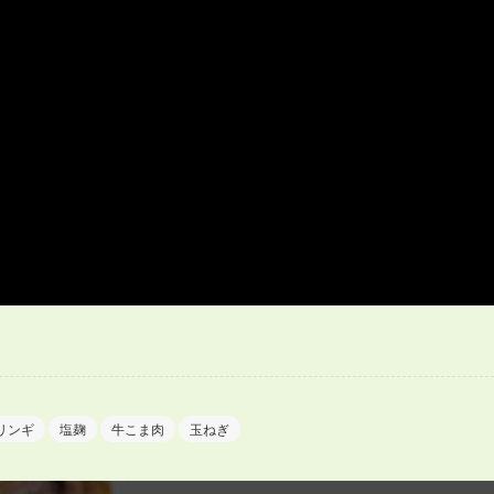
リンギ
塩麹
牛こま肉
玉ねぎ