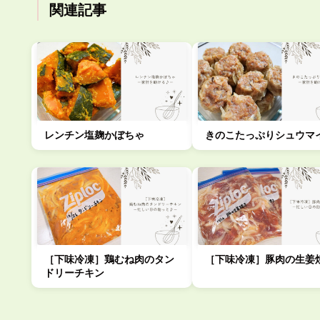
関連記事
レンチン塩麹かぼちゃ
きのこたっぷりシュウマ
［下味冷凍］鶏むね肉のタン
［下味冷凍］豚肉の生姜
ドリーチキン