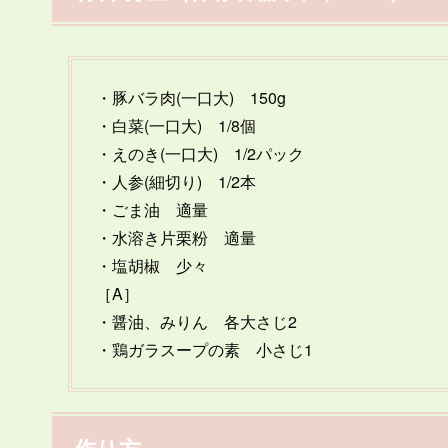
・豚バラ肉(一口大) 150g
・白菜(一口大) 1/8個
・えのき(一口大) 1/2パック
・人参(細切り) 1/2本
・ごま油 適量
・水溶き片栗粉 適量
・塩胡椒 少々
［A］
・醤油、みりん 各大さじ2
・鶏ガラスープの素 小さじ1
作り方