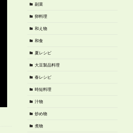
副菜
卵料理
和え物
和食
夏レシピ
大豆製品料理
春レシピ
時短料理
汁物
炒め物
煮物