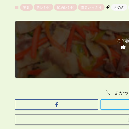
主菜
冬レシピ
節約レシピ
野菜たっぷり
えのき
この
よかっ