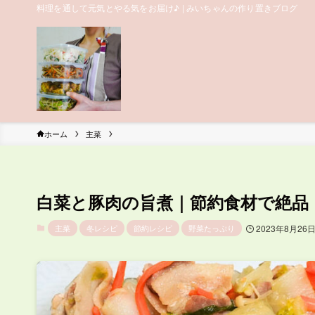
料理を通して元気とやる気をお届け♪ | みいちゃんの作り置きブログ
ホーム
主菜
白菜と豚肉の旨煮｜節約食材で絶品
主菜
冬レシピ
節約レシピ
野菜たっぷり
2023年8月26