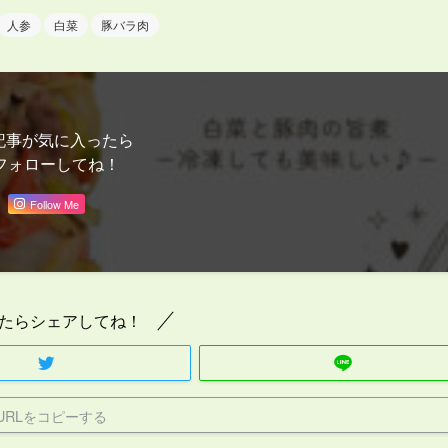
人参
白菜
豚バラ肉
記事が気に入ったら
フォローしてね！
Follow Me
たらシェアしてね！
URLをコピーする