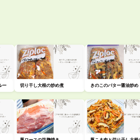
ルー
切り干し大根の炒め煮
きのこのバター醤油炒め
豚ロースの塩麹焼き
豚こま肉と切り干し大根