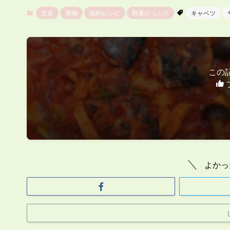
主菜
煮物
節約レシピ
野菜たっぷり
キャベツ
この
よかっ