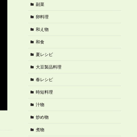
副菜
卵料理
和え物
和食
夏レシピ
大豆製品料理
春レシピ
時短料理
汁物
炒め物
煮物