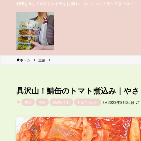
料理を通して元気とやる気をお届け♪ | みいちゃんの作り置きブログ
ホーム
主菜
具沢山！鯖缶のトマト煮込み｜やさ
主菜
煮物
節約レシピ
野菜たっぷり
2023年8月25日