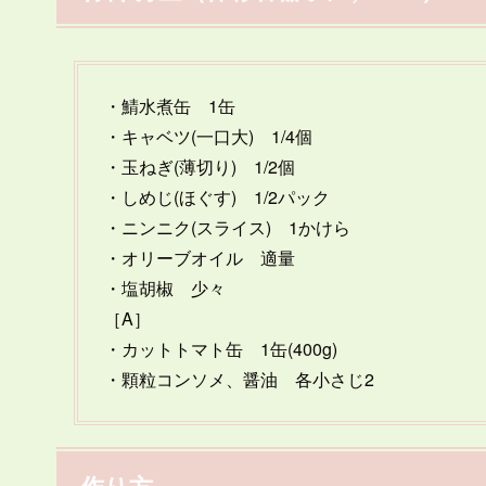
・鯖水煮缶 1缶
・キャベツ(一口大) 1/4個
・玉ねぎ(薄切り) 1/2個
・しめじ(ほぐす) 1/2パック
・ニンニク(スライス) 1かけら
・オリーブオイル 適量
・塩胡椒 少々
［A］
・カットトマト缶 1缶(400g)
・顆粒コンソメ、醤油 各小さじ2
作り方