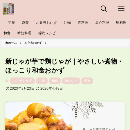
主菜
副菜
お弁当おかず
汁物
肉料理
魚介料理
卵料理
和食
時短料理
節約レシピ
ホーム
お弁当おかず
新じゃが芋で鶏じゃが｜やさしい煮物・
ほっこり和食おかず
お弁当おかず
主菜
和食
春レシピ
煮物
2023年8月23日
2026年4月8日