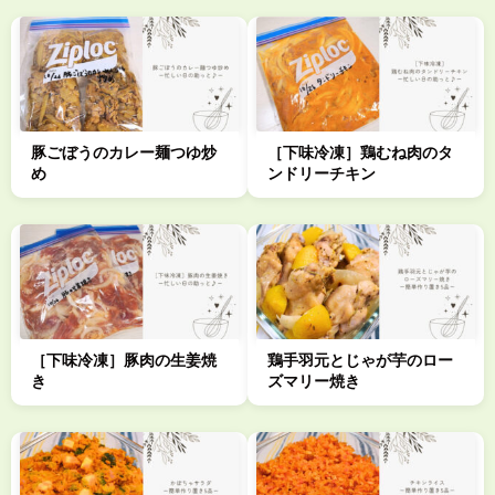
豚ごぼうのカレー麺つゆ炒
［下味冷凍］鶏むね肉のタ
め
ンドリーチキン
［下味冷凍］豚肉の生姜焼
鶏手羽元とじゃが芋のロー
き
ズマリー焼き