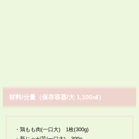
材料/分量（保存容器/大 1,100㎖）
・鶏もも肉(一口大) 1枚(300g)
・新じゃが芋(一口大) 300g