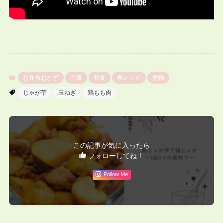
お弁当おかず
主菜
和食
春レシピ
煮物
じゃが芋
玉ねぎ
鶏もも肉
この記事が気に入ったら
フォローしてね！
Follow Me