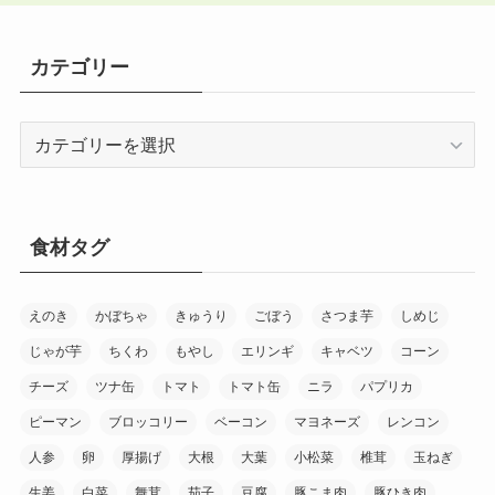
カテゴリー
カ
テ
ゴ
リ
ー
食材タグ
えのき
かぼちゃ
きゅうり
ごぼう
さつま芋
しめじ
じゃが芋
ちくわ
もやし
エリンギ
キャベツ
コーン
チーズ
ツナ缶
トマト
トマト缶
ニラ
パプリカ
ピーマン
ブロッコリー
ベーコン
マヨネーズ
レンコン
人参
卵
厚揚げ
大根
大葉
小松菜
椎茸
玉ねぎ
生姜
白菜
舞茸
茄子
豆腐
豚こま肉
豚ひき肉