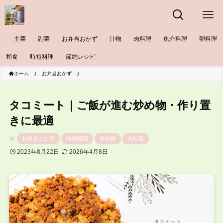
主菜
副菜
お弁当おかず
汁物
肉料理
魚介料理
卵料理
和食
時短料理
節約レシピ
ホーム
お弁当おかず
タコミート｜ご飯が進む炒め物・作り置
きに最適
お弁当おかず
時短料理
炒め物
肉料理
2023年8月22日
2026年4月8日