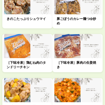
きのこたっぷりシュウマイ
豚ごぼうのカレー麺つゆ炒
め
［下味冷凍］鶏むね肉のタ
［下味冷凍］豚肉の生姜焼
ンドリーチキン
き