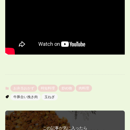
お弁当おかず
時短料理
炒め物
肉料理
牛豚合い挽き肉
玉ねぎ
この記事が気に入ったら