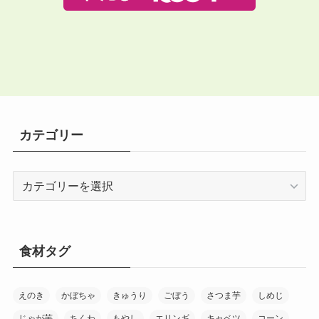
カテゴリー
カ
テ
ゴ
リ
ー
食材タグ
えのき
かぼちゃ
きゅうり
ごぼう
さつま芋
しめじ
じゃが芋
ちくわ
もやし
エリンギ
キャベツ
コーン