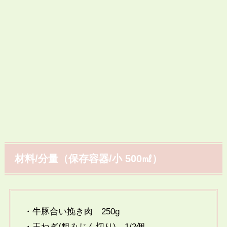
材料/分量（保存容器/小 500㎖）
・牛豚合い挽き肉 250g
・玉ねぎ(粗みじん切り) 1/2個