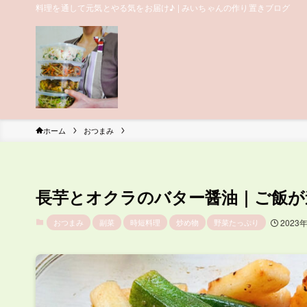
料理を通して元気とやる気をお届け♪ | みいちゃんの作り置きブログ
ホーム
おつまみ
長芋とオクラのバター醤油｜ご飯が
おつまみ
副菜
時短料理
炒め物
野菜たっぷり
2023