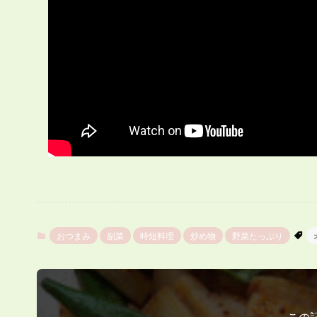
おつまみ
副菜
時短料理
炒め物
野菜たっぷり
この