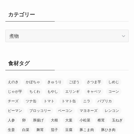
カテゴリー
カ
テ
ゴ
リ
ー
食材タグ
えのき
かぼちゃ
きゅうり
ごぼう
さつま芋
しめじ
じゃが芋
ちくわ
もやし
エリンギ
キャベツ
コーン
チーズ
ツナ缶
トマト
トマト缶
ニラ
パプリカ
ピーマン
ブロッコリー
ベーコン
マヨネーズ
レンコン
人参
卵
厚揚げ
大根
大葉
小松菜
椎茸
玉ねぎ
生姜
白菜
舞茸
茄子
豆腐
豚こま肉
豚ひき肉