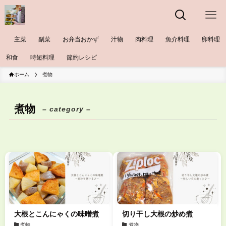
主菜
副菜
お弁当おかず
汁物
肉料理
魚介料理
卵料理
和食
時短料理
節約レシピ
ホーム
煮物
煮物
– category –
大根とこんにゃくの味噌煮
切り干し大根の炒め煮
煮物
煮物