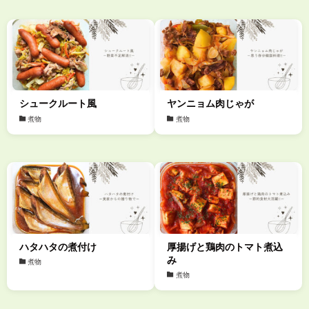
シュークルート風
ヤンニョム肉じゃが
煮物
煮物
ハタハタの煮付け
厚揚げと鶏肉のトマト煮込
み
煮物
煮物