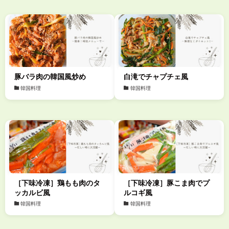
豚バラ肉の韓国風炒め
白滝でチャプチェ風
韓国料理
韓国料理
［下味冷凍］鶏もも肉のタ
［下味冷凍］豚こま肉でプ
ッカルビ風
ルコギ風
韓国料理
韓国料理