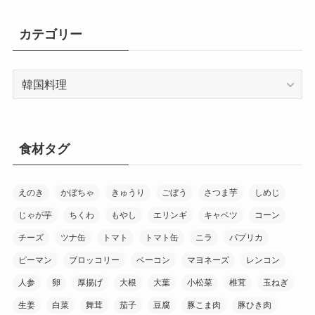
カテゴリー
カ
テ
ゴ
リ
ー
食材タグ
えのき
かぼちゃ
きゅうり
ごぼう
さつま芋
しめじ
じゃが芋
ちくわ
もやし
エリンギ
キャベツ
コーン
チーズ
ツナ缶
トマト
トマト缶
ニラ
パプリカ
ピーマン
ブロッコリー
ベーコン
マヨネーズ
レンコン
人参
卵
厚揚げ
大根
大葉
小松菜
椎茸
玉ねぎ
生姜
白菜
舞茸
茄子
豆腐
豚こま肉
豚ひき肉