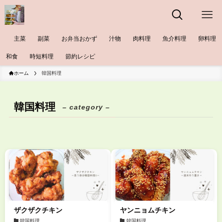
主菜
副菜
お弁当おかず
汁物
肉料理
魚介料理
卵料理
和食
時短料理
節約レシピ
ホーム
韓国料理
韓国料理
– category –
ザクザクチキン
ヤンニョムチキン
韓国料理
韓国料理